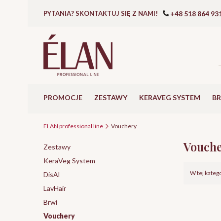
+48 518 864 93
PYTANIA? SKONTAKTUJ SIĘ Z NAMI!
PROMOCJE
ZESTAWY
KERAVEG SYSTEM
B
ELAN professional line
Vouchery
Vouch
Zestawy
KeraVeg System
Lista p
W tej kateg
DisAl
LavHair
Brwi
Vouchery