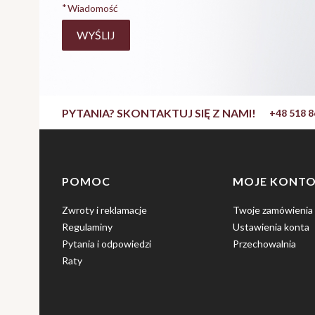
*
Wiadomość
WYŚLIJ
PYTANIA? SKONTAKTUJ SIĘ Z NAMI!
+48 518 8
Linki w stopce
POMOC
MOJE KONT
Zwroty i reklamacje
Twoje zamówienia
Regulaminy
Ustawienia konta
Pytania i odpowiedzi
Przechowalnia
Raty