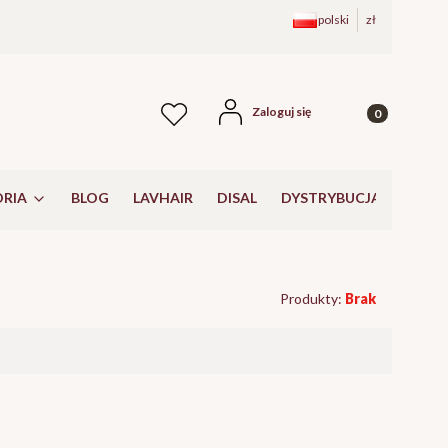
polski
zł
Produkty w kos
Zaloguj się
Ulubione
RIA
BLOG
LAVHAIR
DISAL
DYSTRYBUCJA
Produkty:
Brak