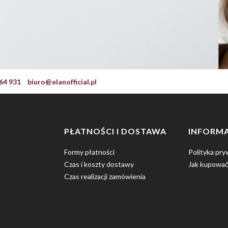
64 931
biuro@elanofficial.pl
O
PŁATNOŚCI I DOSTAWA
INFORM
Formy płatności
Polityka pry
Czas i koszty dostawy
Jak kupować
Czas realizacji zamówienia