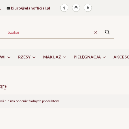
1
biuro@elanofficial.pl
Wyczyść
Szukaj
RWI
RZĘSY
MAKIJAŻ
PIELĘGNACJA
AKCESO
ery
roduktów
orii nie ma obecnie żadnych produktów