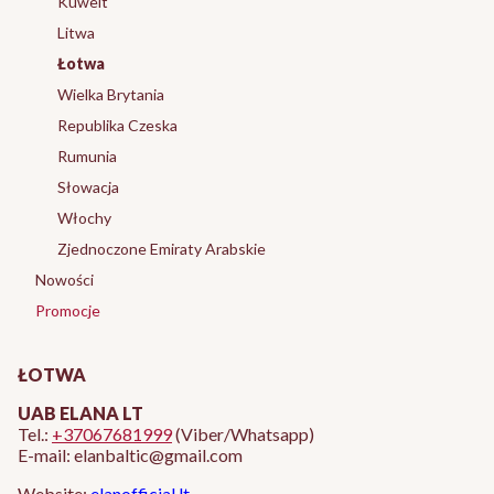
Kuweit
Litwa
Łotwa
Wielka Brytania
Republika Czeska
Rumunia
Słowacja
Włochy
Zjednoczone Emiraty Arabskie
Nowości
Promocje
Koniec menu
ŁOTWA
UAB ELANA LT
Tel.:
+37067681999
(Viber/Whatsapp)
E-mail: elanbaltic@gmail.com
Website:
elanofficial.lt