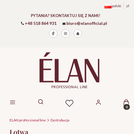
polski
zł
PYTANIA? SKONTAKTUJ SIĘ Z NAMI!
+48 518 864 931
biuro@elanofficial.pl
Prod
Otwórz wyszukiwarkę
ELAN professional line
Dystrybucja
Łotwa