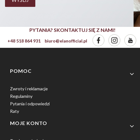
PYTANIA? SKONTAKTUJ SIĘ Z NAMI!
+48 518 864 931
biuro@elanofficial.pl
Linki w stopce
POMOC
Zwroty i reklamacje
Regulaminy
Pytania i odpowiedzi
Raty
MOJE KONTO