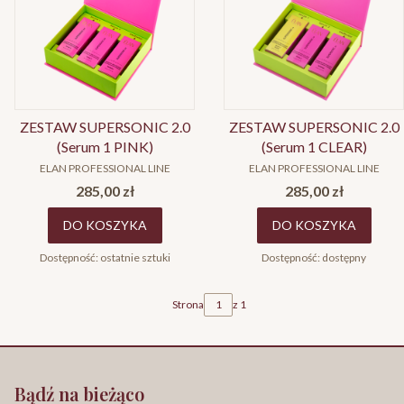
ZESTAW SUPERSONIC 2.0
ZESTAW SUPERSONIC 2.0
(Serum 1 PINK)
(Serum 1 CLEAR)
PRODUCENT
PRODUCENT
ELAN PROFESSIONAL LINE
ELAN PROFESSIONAL LINE
Cena
Cena
285,00 zł
285,00 zł
DO KOSZYKA
DO KOSZYKA
Dostępność:
ostatnie sztuki
Dostępność:
dostępny
Strona
z 1
Bądź na bieżąco