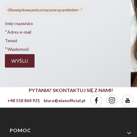
Obowiązkowe pola oznaczone są symbolem -
*
Imię i nazwisko
*
Adres e-mail
Temat
*
Wiadomość
WYŚLIJ
PYTANIA? SKONTAKTUJ SIĘ Z NAMI!
+48 518 864 931
biuro@elanofficial.pl
Linki w stopce
POMOC