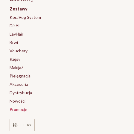
Zestawy
KeraVeg System
DisAl
LavHair
Brwi
Vouchery
Rzęsy
Makijaż
Pielęgnacja
Akcesoria
Dystrybucja
Nowości
Promocje
Koniec menu
FILTRY