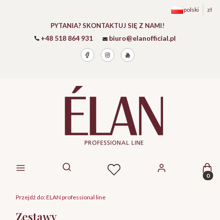
polski
zł
PYTANIA? SKONTAKTUJ SIĘ Z NAMI!
+48 518 864 931
biuro@elanofficial.pl
Prod
Otwórz wyszukiwarkę
Przejdź do:
ELAN professional line
Zestawy