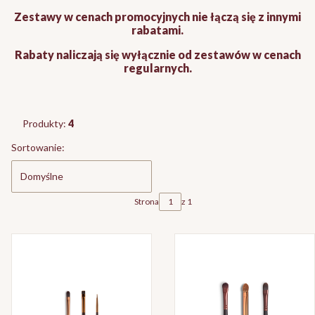
Zestawy w cenach promocyjnych nie łączą się z innymi
rabatami.
Rabaty naliczają się wyłącznie od zestawów w cenach
regularnych.
Produkty:
4
Lista produktów
Sortowanie:
Domyślne
Strona
z 1