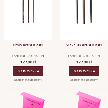
Brow Artist Kit #1
Make-up Artist Kit #1
PRODUCENT
PRODUCENT
ELAN PROFESSIONAL LINE
ELAN PROFESSIONAL LINE
Cena
Cena
129,00 zł
129,00 zł
DO KOSZYKA
DO KOSZYKA
Dostępność:
dostępny
Dostępność:
dostępny