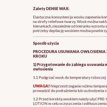
Zalety
DENSE WAX:
Elastyczna konsystencja wosku zapewnia kom
na strefy reliefowe twarzy. Wosk można nakł
kierunkach, niezależnie od kierunku wzrostu
potrzeby depilację woskiem można powtórzyć
Sposób użycia
PROCEDURA USUWANIA OWŁOSIENIA 
KROKU
1) Przygotowanie do zabiegu usuwania 
owłosienia
1.1 Podgrzać wosk do temperatury roboczej
UWAGA!
Nieprzestrzeganie reżimu tempe
prowadzić do podrażnienia lub uszkodzenia s
1.2 Przed korektą woskiem należy użyć P
LOTION w celu oczyszczenia i odtłuszczenia 