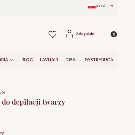
polski
zł
Produkty w kos
Zaloguj się
Ulubione
RIA
BLOG
LAVHAIR
DISAL
DYSTRYBUCJA
 0)
o depilacji twarzy
wy.