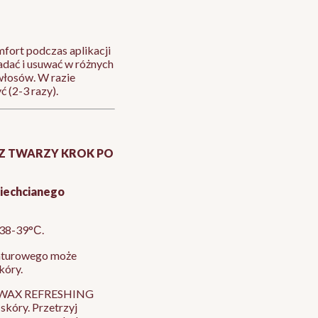
fort podczas aplikacji
adać i usuwać w różnych
 włosów. W razie
 (2-3 razy).
Z TWARZY KROK PO
niechcianego
 38-39°С.
raturowego może
kóry.
RE-WAX REFRESHING
skóry. Przetrzyj