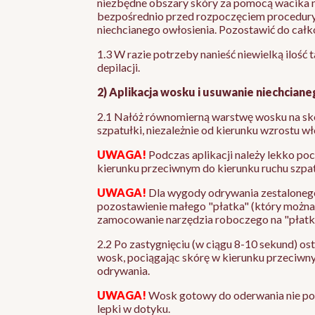
niezbędne obszary skóry za pomocą wacika
bezpośrednio przed rozpoczęciem procedur
niechcianego owłosienia. Pozostawić do całk
1.3 W razie potrzeby nanieść niewielką ilość 
depilacji.
2) Aplikacja wosku i usuwanie niechcian
2.1 Nałóż równomierną warstwę wosku na s
szpatułki, niezależnie od kierunku wzrostu w
UWAGA!
Podczas aplikacji należy lekko po
kierunku przeciwnym do kierunku ruchu szpat
UWAGA!
Dla wygody odrywania zestalonego
pozostawienie małego "płatka" (który można 
zamocowanie narzędzia roboczego na "płatk
2.2 Po zastygnięciu (w ciągu 8-10 sekund) o
wosk, pociągając skórę w kierunku przeciwn
odrywania.
UWAGA!
Wosk gotowy do oderwania nie pow
lepki w dotyku.