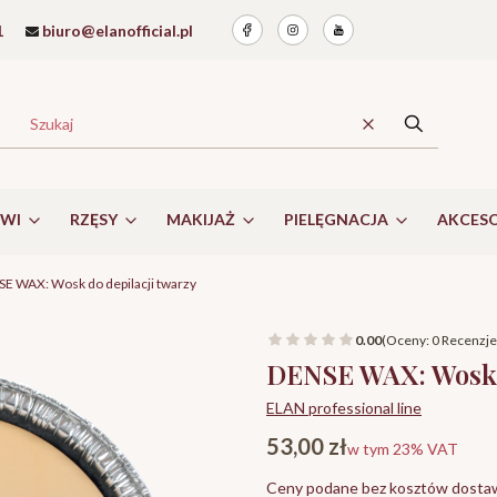
1
biuro@elanofficial.pl
Wyczyść
Szukaj
RWI
RZĘSY
MAKIJAŻ
PIELĘGNACJA
AKCESO
E WAX: Wosk do depilacji twarzy
0.00
(Oceny: 0 Recenzje:
DENSE WAX: Wosk d
ELAN professional line
Cena
53,00 zł
w tym 23% VAT
w tym
23%
VAT
Ceny podane bez kosztów dosta