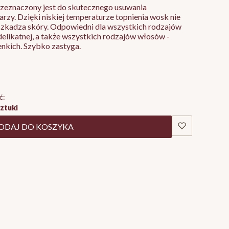
rzeznaczony jest do skutecznego usuwania
rzy. Dzięki niskiej temperaturze topnienia wosk nie
szkadza skóry. Odpowiedni dla wszystkich rodzajów
 delikatnej, a także wszystkich rodzajów włosów -
ienkich. Szybko zastyga.
ć:
sztuki
ODAJ DO KOSZYKA