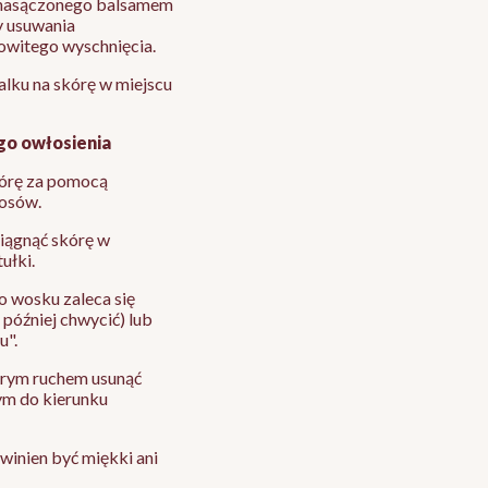
 nasączonego balsamem
y usuwania
owitego wyschnięcia.
talku na skórę w miejscu
ego owłosienia
kórę za pomocą
łosów.
ciągnąć skórę w
ułki.
 wosku zaleca się
później chwycić) lub
u".
strym ruchem usunąć
ym do kierunku
inien być miękki ani