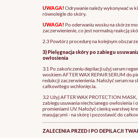
UWAGA!
Odrywanie należy wykonywać w kie
równolegle do skóry.
UWAGA!
Po oderwaniu wosku na skórze może
zaczerwienienie, co jest normalną reakcją skó
2.3 Powtórz procedurę na kolejnym obszarze, j
3) Pielęgnacja skóry po zabiegu usuwani
owłosienia
3.1 Po zakończeniu depilacji użyj serum rege
woskiem AFTER WAX REPAIR SERUM do pielę
redukcji zaczerwienienia. Nałożyć serum na s
całkowitego wchłonięcia.
3.2 Użyj AFTER WAX PROTECTION MASK, a
zabiegu usuwania niechcianego owłosienia i 
promieniami UV. Nałożyć cienką warstwę kr
masującymi - na skórę i pozostawić do całko
ZALECENIA PRZED I PO DEPILACJI TW