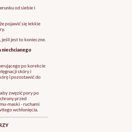
runku od siebie i
 pojawić się lekkie
ry.
eśli jest to konieczne.
a niechcianego
nerującego po korekcie
gnacji skóry i
kórę i pozostawić do
by zwęzić pory po
ochrony przed
emu-maski - ruchami
witego wchłonięcia.
ARZY