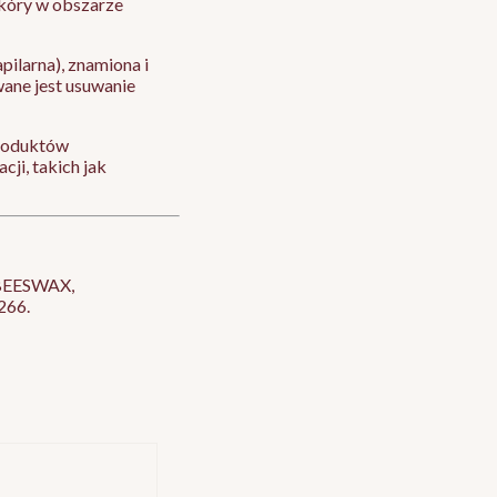
skóry w obszarze
pilarna), znamiona i
ane jest usuwanie
produktów
cji, takich jak
BEESWAX,
266.