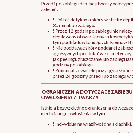
Przed i po zabiegu depilacji twarzy należy p
zaleceń:
! Unikać dotykania skóry w strefie depil
30 minut po zabiegu.
! Przez 12 godzin po zabiegu nie należy
depilowany obszar żadnych kosmetykó
tym podkładów tonujących, kremów BB
! Nie poddawać skóry poddanej zabiego
agresywnych produktów kosmetycznych
jak peelingi, złuszczanie lub zabiegi la
godziny po zabiegu.
! Zminimalizować ekspozycję na słońce
przez 24 godziny przed i po zabiegu w 
OGRANICZENIA DOTYCZĄCE ZABIEGU
OWŁOSIENIA Z TWARZY
Istnieją bezwzględne ograniczenia dotycząc
niechcianego owłosienia, w tym:
! Indywidualna wrażliwość na składniki.