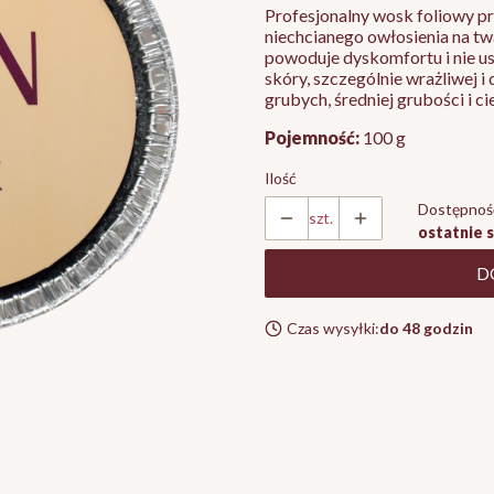
Profesjonalny wosk foliowy p
niechcianego owłosienia na twa
powoduje dyskomfortu i nie u
skóry, szczególnie wrażliwej i
grubych, średniej grubości i c
Pojemność:
100 g
Ilość
Dostępnoś
szt.
ostatnie 
D
Czas wysyłki:
do 48 godzin