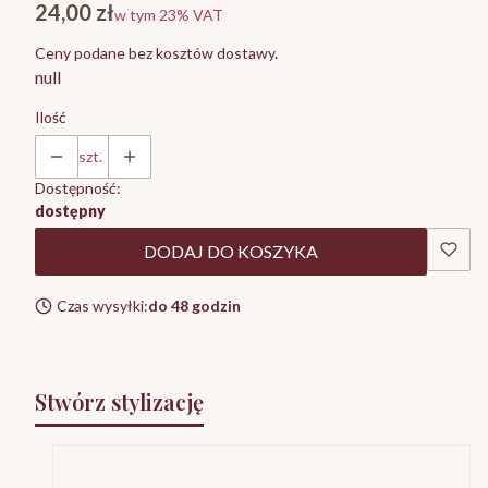
Cena
24,00 zł
w tym 23% VAT
w tym
23%
VAT
Ceny podane bez kosztów dostawy.
null
Ilość
szt.
Dostępność:
dostępny
DODAJ DO KOSZYKA
Czas wysyłki:
do 48 godzin
Stwórz stylizację