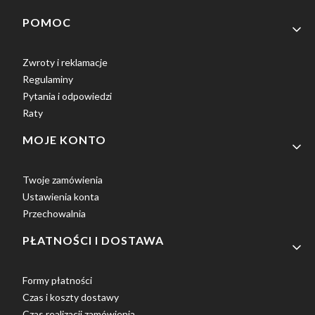
Linki w stopce
POMOC
Zwroty i reklamacje
Regulaminy
Pytania i odpowiedzi
Raty
MOJE KONTO
Twoje zamówienia
Ustawienia konta
Przechowalnia
PŁATNOŚCI I DOSTAWA
Formy płatności
Czas i koszty dostawy
Czas realizacji zamówienia