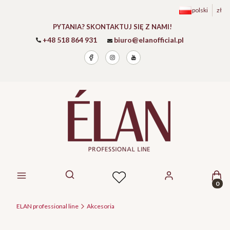
polski
zł
PYTANIA? SKONTAKTUJ SIĘ Z NAMI!
+48 518 864 931
biuro@elanofficial.pl
Prod
Otwórz wyszukiwarkę
ELAN professional line
Akcesoria