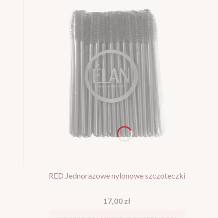
RED Jednorazowe nylonowe szczoteczki
Cena
17,00 zł