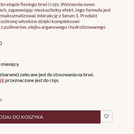
im etapie flexingu brwi i rzęs. Wzmacnia nowo
h, zapewniając nieskazitelny efekt. Jego formuła jest
zmaksymalizować interakcję z Serum 1. Produkt
 ochronę włosków dzięki kompleksowi
z polimerów, olejku arganowego i hydrolizowanego
0
 miesięcy
barwne) zalecane jest do stosowania na brwi,
NK
przeznaczone jest do rzęs.
ć:
ODAJ DO KOSZYKA