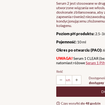
Serum 2 jest stosowane w drug
utworzone wiązania we włoskac
doskonale zbilansowana, aby 
zapewnia również niezawodną
kondycjonującemu złożonemu 
kolagenu.
Poziom pH produktu:
2.5-3.
Pojemność:
10 ml
Okres po otwarciu (PAO):
6
UWAGA!
Serum 1 CLEAR (bez
natomiast różowe
Serum 1 PI
Ilość
Dostępnoś
szt.
dostępny
D
Czas wysyłki:
do 48 godzin