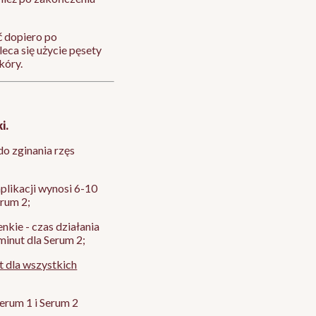
 dopiero po
eca się użycie pęsety
kóry.
i.
o zginania rzęs
aplikacji wynosi 6-10
erum 2;
enkie - czas działania
 minut dla Serum 2;
t dla wszystkich
rum 1 i Serum 2