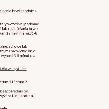
inania brwi zgodnie z
ostały wcześniej poddane
lub rozjaśniania brwi)
m 1 i nie mniej niż 6-8
ralne, zdrowe lub
znym (barwienie brwi
a wynosi 3-5 minut dla
t dla wszystkich
erum 1 i Serum 2
y bezpośrednio od
wyższa temperatura,
ania