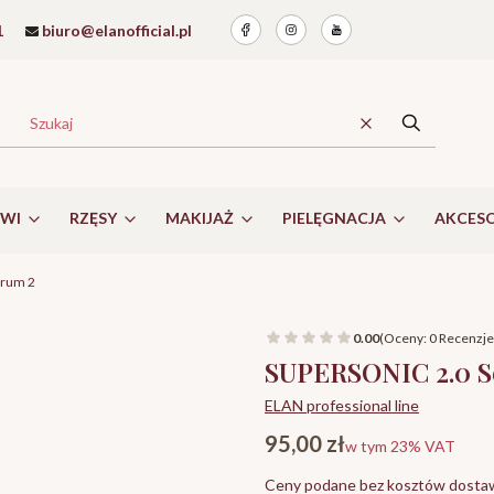
1
biuro@elanofficial.pl
Wyczyść
Szukaj
RWI
RZĘSY
MAKIJAŻ
PIELĘGNACJA
AKCESO
erum 2
0.00
(Oceny: 0 Recenzje:
SUPERSONIC 2.0 S
ELAN professional line
Cena
95,00 zł
w tym 23% VAT
w tym
23%
VAT
Ceny podane bez kosztów dosta