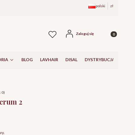
polski
zł
Produkty w kos
Zaloguj się
Ulubione
RIA
BLOG
LAVHAIR
DISAL
DYSTRYBUCJA
 0)
erum 2
wy.