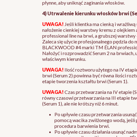
płynne, aby uniknąć zaginania włosków.
4) Utrwalenie kierunku włosków brwi (S
UWAGA!
Jeśli klientka ma cienką i wrażliwą
nałożenie cienkiej warstwy kremu z olejk
professional line na brwi, a grubszej warstwy
Zaleca się użycie profesjonalnego pędzla do 
BLACKWOOD #4 marki TM ÉLAN professiona
Nałożyć i rozprowadzić Serum 2 na brwiach, 
właściwym kierunku.
UWAGA!
Ilość roztworu użytego na IV etap
brwi (Serum 2) powinna być równa ilości rozt
etapie tworzenia kształtu brwi (Serum 1).
UWAGA!
Czas przetwarzania na IV etapie (
równy czasowi przetwarzania na III etapie tw
(Serum 1), ale nie krótszy niż 6 minut.
Po upływie czasu przetwarzania usunąć
pomocą wacika zwilżonego wodą, jeśli 
procedura barwienia brwi.
Po upływie czasu działania usunąć nad