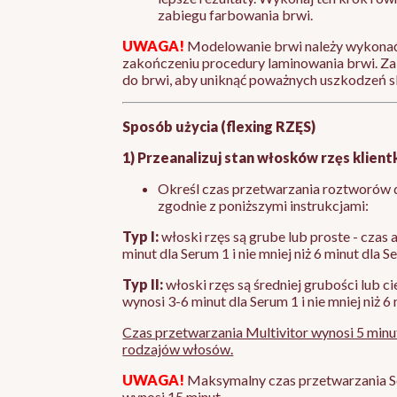
zabiegu farbowania brwi.
UWAGA!
Modelowanie brwi należy wykonać
zakończeniu procedury laminowania brwi. Zal
do brwi, aby uniknąć poważnych uszkodzeń s
Sposób użycia (flexing RZĘS)
1) Przeanalizuj stan włosków rzęs klientk
Określ czas przetwarzania roztworów d
zgodnie z poniższymi instrukcjami:
Typ I:
włoski rzęs są grube lub proste - czas 
minut dla Serum 1 i nie mniej niż 6 minut dla S
Typ II:
włoski rzęs są średniej grubości lub ci
wynosi 3-6 minut dla Serum 1 i nie mniej niż 6
Czas przetwarzania Multivitor wynosi 5 minu
rodzajów włosów.
UWAGA!
Maksymalny czas przetwarzania Se
wynosi 15 minut.