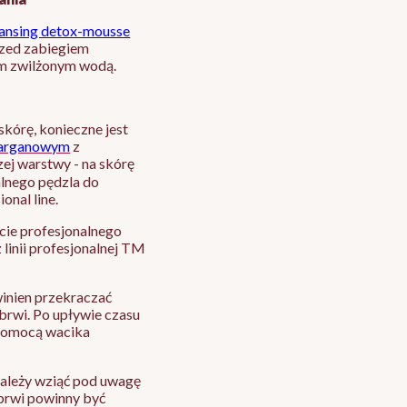
eansing detox-mousse
rzed zabiegiem
em zwilżonym wodą.
 skórę, konieczne jest
m arganowym
z
zej warstwy - na skórę
alnego pędzla do
onal line.
ycie profesjonalnego
 linii profesjonalnej TM
inien przekraczać
brwi. Po upływie czasu
 pomocą wacika
należy wziąć pod uwagę
brwi powinny być