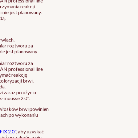
N professional line
rzymania reakcji
i nie jest planowany.
dą.
rwiach.
miar roztworu za
nie jest planowany
miar roztworu za
N professional line
zymać reakcję
koloryzacji brwi.
dą.
i zaraz po użyciu
x-mousse 2.0".
 włosków brwi powinien
skach po wykonaniu
FIX 2.0"
, aby uzyskać
wnież po zakończeniu