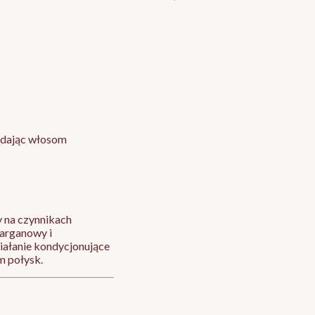
adając włosom
y na czynnikach
 arganowy i
iałanie kondycjonujące
im połysk.