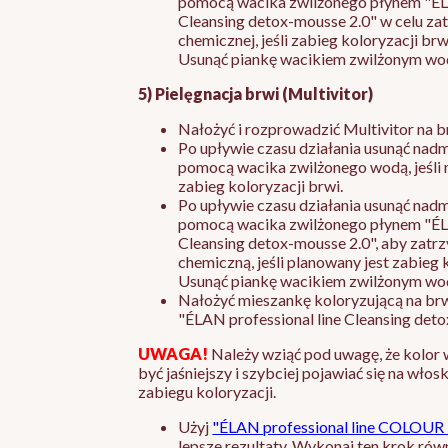
pomocą wacika zwilżonego płynem "ÉLA
Cleansing detox-mousse 2.0" w celu zat
chemicznej, jeśli zabieg koloryzacji brw
Usunąć piankę wacikiem zwilżonym wo
5) Pielęgnacja brwi (Multivitor)
Nałożyć i rozprowadzić Multivitor na b
Po upływie czasu działania usunąć nad
pomocą wacika zwilżonego wodą, jeśli 
zabieg koloryzacji brwi.
Po upływie czasu działania usunąć nad
pomocą wacika zwilżonego płynem "ÉLA
Cleansing detox-mousse 2.0", aby zatr
chemiczną, jeśli planowany jest zabieg 
Usunąć piankę wacikiem zwilżonym wo
Nałożyć mieszankę koloryzującą na brw
"ÉLAN professional line Cleansing deto
UWAGA!
Należy wziąć pod uwagę, że kolor
być jaśniejszy i szybciej pojawiać się na wło
zabiegu koloryzacji.
Użyj
"ÉLAN professional line COLOUR 
lepsze rezultaty. Wykonaj ten krok ró