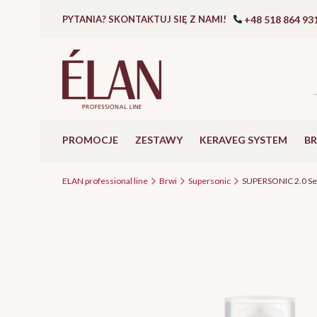
+48 518 864 93
PYTANIA? SKONTAKTUJ SIĘ Z NAMI!
PROMOCJE
ZESTAWY
KERAVEG SYSTEM
B
ELAN professional line
Brwi
Supersonic
SUPERSONIC 2.0 S