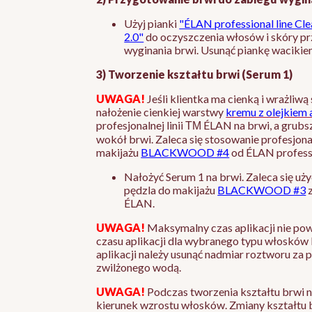
Użyj pianki
"ÉLAN professional line Cl
2.0"
do oczyszczenia włosów i skóry p
wyginania brwi. Usunąć piankę waciki
3) Tworzenie kształtu brwi (Serum 1)
UWAGA!
Jeśli klientka ma cienką i wrażliwą
nałożenie cienkiej warstwy
kremu z olejkie
profesjonalnej linii ТМ ÉLAN na brwi, a grubs
wokół brwi. Zaleca się stosowanie profesjon
makijażu
BLACKWOOD #4
od ÉLAN professi
Nałożyć Serum 1 na brwi. Zaleca się uż
pędzla do makijażu
BLACKWOOD #3
z
ÉLAN.
UWAGA!
Maksymalny czas aplikacji nie pow
czasu aplikacji dla wybranego typu włosków 
aplikacji należy usunąć nadmiar roztworu za
zwilżonego wodą.
UWAGA!
Podczas tworzenia kształtu brwi 
kierunek wzrostu włosków. Zmiany kształtu 