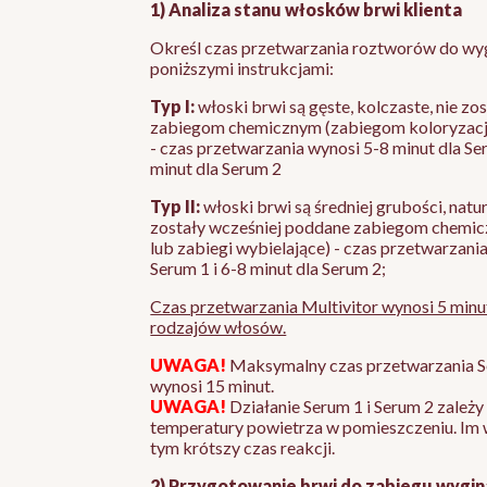
1) Analiza stanu włosków brwi klienta
Określ czas przetwarzania roztworów do wyg
poniższymi instrukcjami:
Typ I:
włoski brwi są gęste, kolczaste, nie z
zabiegom chemicznym (zabiegom koloryzacji 
- czas przetwarzania wynosi 5-8 minut dla Seru
minut dla Serum 2
Typ II:
włoski brwi są średniej grubości, natu
zostały wcześniej poddane zabiegom chemic
lub zabiegi wybielające) - czas przetwarzani
Serum 1 i 6-8 minut dla Serum 2;
Czas przetwarzania Multivitor wynosi 5 minu
rodzajów włosów.
UWAGA!
Maksymalny czas przetwarzania S
wynosi 15 minut.
UWAGA!
Działanie Serum 1 i Serum 2 zależ
temperatury powietrza w pomieszczeniu. Im 
tym krótszy czas reakcji.
2) Przygotowanie brwi do zabiegu wygin