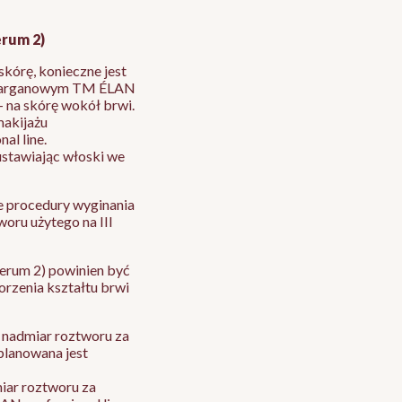
erum 2)
 skórę, konieczne jest
iem arganowym TM ÉLAN
 - na skórę wokół brwi.
makijażu
l line.
ustawiając włoski we
ie procedury wyginania
woru użytego na III
Serum 2) powinien być
orzenia kształtu brwi
 nadmiar roztworu za
planowana jest
miar roztworu za