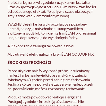
Nałóż farbę na brwi zgodnie z uzyskanym kształtem.
Czas ekspozycji wynosi od 1 do 15 minut (w zależności
od pożądanego efektu). Po upływie czasu ekspozycji
zmyj farbę wacikiem zwilżonym wodą.
WAŻNE! Jeżeli farba wykroczyła poza pożądany
kształt, należy ją natychmiast usunąć wacikiem
zwilżonym wodą lub tonikiem z linii ÉLAN professional
line, nie dopuszczając do wyschnięcia farby.
4. Zakończenie zabiegu farbowania brwi
Aby utrwalić efekt, nałóż na brwi ÉLAN COLOUR FIX.
ŚRODKI OSTROŻNOŚCI
Przed użyciem należy wykonać próbę uczuleniową:
nanieść farbę na niewielki obszar skóry w zgięciu
łokciowym 48 godzin przed zabiegiem farbowania.
Jeśli na skórze nie pojawi się zaczerwienienie, obrzęk
ani podrażnienie, możesz rozpocząć farbowanie.
Produkt może powodować reakcję alergiczną.
Postępuj zgodnie z instrukcją użytkowania. Nie
stosować do farbowania rzęs. Tylko do użytku