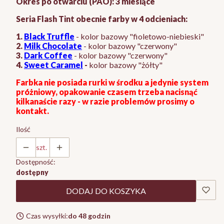
Okres po otwarciu (PAO): 3 miesiące
Seria Flash Tint obecnie farby w 4 odcieniach:
1.
Black Truffle
- kolor bazowy "fioletowo-niebieski"
2.
Milk Chocolate
- kolor bazowy "czerwony"
3.
Dark Coffee
- kolor bazowy "czerwony"
4.
Sweet Caramel
-
kolor bazowy "żółty"
Farbka nie posiada rurki w środku a jedynie system
próżniowy, opakowanie czasem trzeba nacisnąć
kilkanaście razy - w razie problemów prosimy o
kontakt.
Ilość
szt.
Dostępność:
dostępny
DODAJ DO KOSZYKA
Czas wysyłki:
do 48 godzin