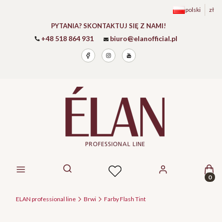
polski
zł
PYTANIA? SKONTAKTUJ SIĘ Z NAMI!
+48 518 864 931
biuro@elanofficial.pl
Prod
Otwórz wyszukiwarkę
ELAN professional line
Brwi
Farby Flash Tint