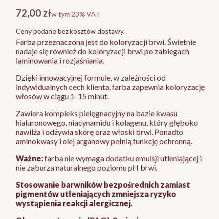
Cena
72,00 zł
w tym 23% VAT
w tym
23%
VAT
Ceny podane bez kosztów dostawy.
Farba przeznaczona jest do koloryzacji brwi. Świetnie
nadaje się również do koloryzacji brwi po zabiegach
laminowania i rozjaśniania.
Dzięki innowacyjnej formule, w zależności od
indywidualnych cech klienta, farba zapewnia koloryzację
włosów w ciągu 1-15 minut.
Zawiera kompleks pielęgnacyjny na bazie kwasu
hialuronowego, niacynamidu i kolagenu, który głęboko
nawilża i odżywia skórę oraz włoski brwi. Ponadto
aminokwasy i olej arganowy pełnią funkcję ochronną.
Ważne:
farba nie wymaga dodatku emulsji utleniającej i
nie zaburza naturalnego poziomu pH brwi.
Stosowanie barwników bezpośrednich zamiast
pigmentów utleniających zmniejsza ryzyko
wystąpienia reakcji alergicznej.