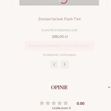
Zestaw farbek Flash Tint
PRODUCENT
ELAN PROFESSIONAL LINE
Cena
288,00 zł
POWIADOM MNIE O DOSTĘPNOŚCI
Dostępność:
niedostępny
OPINIE
0.00
Liczba ocen: 0