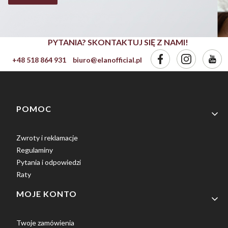
PYTANIA? SKONTAKTUJ SIĘ Z NAMI!
+48 518 864 931
biuro@elanofficial.pl
Linki w stopce
POMOC
Zwroty i reklamacje
Regulaminy
Pytania i odpowiedzi
Raty
MOJE KONTO
Twoje zamówienia