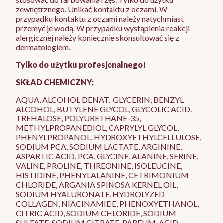
zewnętrznego. Unikać kontaktu z oczami. W
przypadku kontaktu z oczami należy natychmiast
przemyć je wodą. W przypadku wystąpienia reakcji
alergicznej należy koniecznie skonsultować się z
dermatologiem.
Tylko do użytku profesjonalnego!
SKŁAD CHEMICZNY:
AQUA, ALCOHOL DENAT., GLYCERIN, BENZYL
ALCOHOL, BUTYLENE GLYCOL, GLYCOLIC ACID,
TREHALOSE, POLYURETHANE-35,
METHYLPROPANEDIOL, CAPRYLYL GLYCOL,
PHENYLPROPANOL, HYDROXYETHYLCELLULOSE,
SODIUM PCA, SODIUM LACTATE, ARGININE,
ASPARTIC ACID, PCA, GLYCINE, ALANINE, SERINE,
VALINE, PROLINE, THREONINE, ISOLEUCINE,
HISTIDINE, PHENYLALANINE, CETRIMONIUM
CHLORIDE, ARGANIA SPINOSA KERNEL OIL,
SODIUM HYALURONATE, HYDROLYZED
COLLAGEN, NIACINAMIDE, PHENOXYETHANOL,
CITRIC ACID, SODIUM CHLORIDE, SODIUM
SULFATE, SODIUM CITRATE, PARFUM, ACID