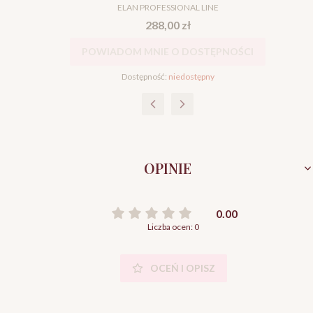
PRODUCENT
ELAN PROFESSIONAL LINE
Cena
288,00 zł
POWIADOM MNIE O DOSTĘPNOŚCI
Dostępność:
niedostępny
OPINIE
0.00
Liczba ocen: 0
OCEŃ I OPISZ