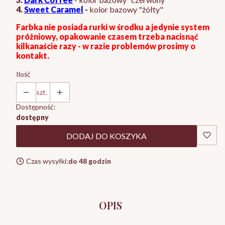
4.
Sweet Caramel
-
kolor bazowy "żółty"
Farbka nie posiada rurki w środku a jedynie system
próżniowy, opakowanie czasem trzeba nacisnąć
kilkanaście razy - w razie problemów prosimy o
kontakt.
Ilość
szt.
Dostępność:
dostępny
DODAJ DO KOSZYKA
Czas wysyłki:
do 48 godzin
OPIS