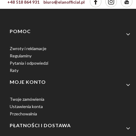
+48 518 864 931
biuro@elanofficial.pl
Linki w stopce
POMOC
Zwroty i reklamacje
Regulaminy
Pytania i odpowiedzi
Raty
MOJE KONTO
Twoje zamówienia
Ustawienia konta
Przechowalnia
PŁATNOŚCI I DOSTAWA