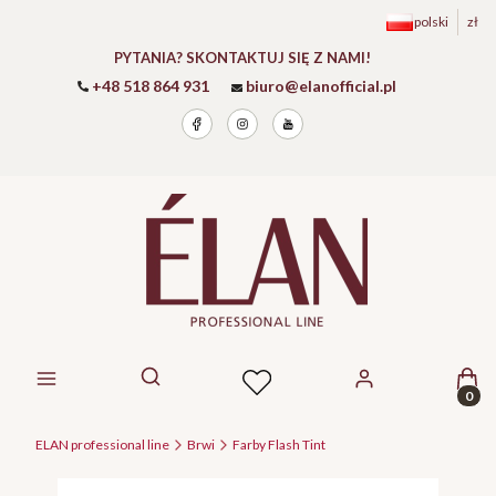
polski
zł
PYTANIA? SKONTAKTUJ SIĘ Z NAMI!
+48 518 864 931
biuro@elanofficial.pl
Prod
Otwórz wyszukiwarkę
ELAN professional line
Brwi
Farby Flash Tint