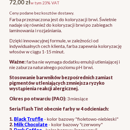
Cena
72,00 zł
w tym 23% VAT
w tym
23%
VAT
Ceny podane bez kosztów dostawy.
Farba przeznaczona jest do koloryzacji brwi. Świetnie
nadaje się również do koloryzacji brwi po zabiegach
laminowania i rozjaśniania.
Dzięki innowacyjnej formule, w zależności od
indywidualnych cech klienta, farba zapewnia koloryzację
włosów w ciągu 1-15 minut.
Ważne:
farba nie wymaga dodatku emulsji utleniającej i
nie zaburza naturalnego poziomu pH brwi.
Stosowanie barwników bezpośrednich zamiast
pigmentów utleniających zmniejsza ryzyko
wystąpienia reakcji alergicznej.
Okres po otwarciu (PAO):
3 miesiące
Seria Flash Tint obecnie farby w 4 odcieniach:
1.
Black Truffle
- kolor bazowy "fioletowo-niebieski"
2.
Milk Chocolate
- kolor bazowy "czerwony"
3.
Dark Coffee
- kolor bazowy "czerwony"